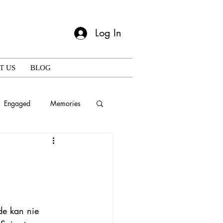
Log In
T US
BLOG
Engaged
Memories
de kan nie 