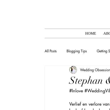
HOME
AB
All Posts
Blogging Tips
Getting S
Wedding Obsessio
Stephan 
#Inlove
#WeddingVi
Verlief en verlore v