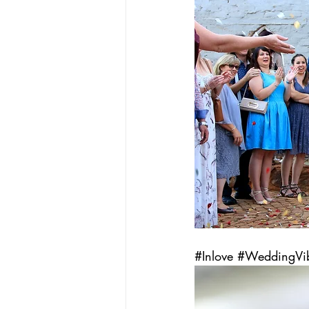
#Inlove
#WeddingVi