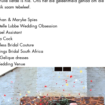
ulle liefde is nie. Ons het die geleentheid gehad om die 
ik saam tebeleef. 
han & Maryke Spies 
telle Lubbe Wedding Obsession
el Assistant 
La Cock 
ess Bridal Couture 
ings Bridal South Africa
 Gelique dresses
edding Venue 