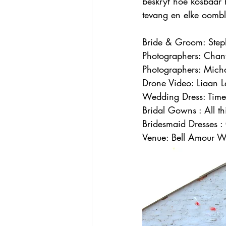
beskryf hoe kosbaar h
tevang en elke oombl
Bride & Groom: Step
Photographers: Chan
Photographers: Micha
Drone Video: Liaan 
Wedding Dress: Timel
Bridal Gowns : All th
Bridesmaid Dresses :
Venue: Bell Amour W