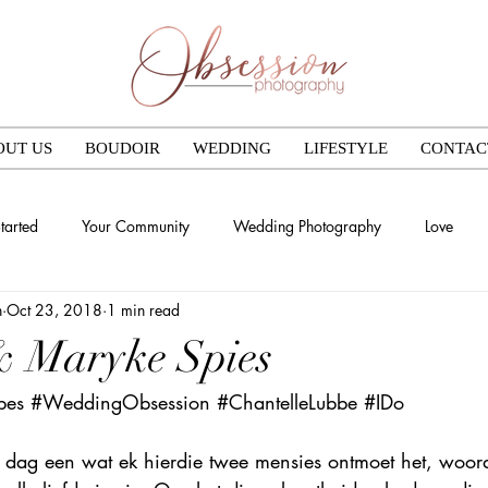
OUT US
BOUDOIR
WEDDING
LIFESTYLE
CONTAC
tarted
Your Community
Wedding Photography
Love
n
Oct 23, 2018
1 min read
& Maryke Spies
bes
#WeddingObsession
#ChantelleLubbe
#IDo
an dag een wat ek hierdie twee mensies ontmoet het, woor