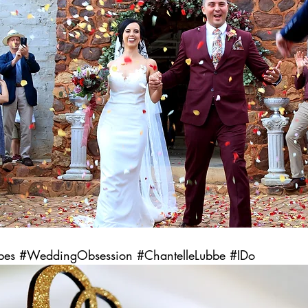
bes
#WeddingObsession
#ChantelleLubbe
#IDo