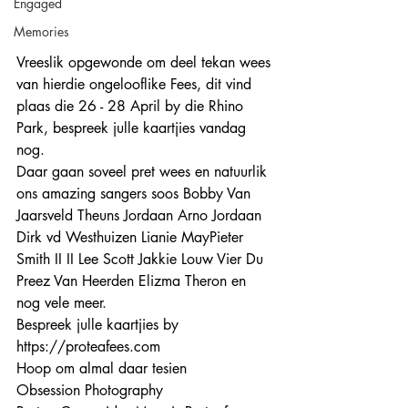
Engaged
Memories
Vreeslik opgewonde om deel tekan wees 
van hierdie ongelooflike Fees, dit vind 
plaas die 26 - 28 April by die Rhino 
Park, bespreek julle kaartjies vandag 
nog.
Daar gaan soveel pret wees en natuurlik 
ons amazing sangers soos 
Bobby Van 
Jaarsveld
Theuns Jordaan
Arno Jordaan
Dirk vd Westhuizen 
Lianie May
Pieter 
Smith II
 II 
Lee Scott
Jakkie Louw Vier
Du 
Preez Van Heerden
Elizma Theron
 en 
nog vele meer.
Bespreek julle kaartjies by 
https://proteafees.com
Hoop om almal daar tesien 
Obsession Photography