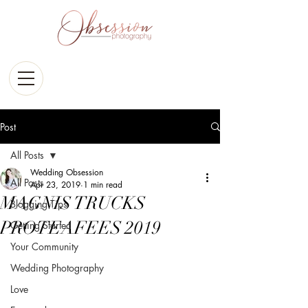
Post
All Posts
Wedding Obsession
All Posts
Apr 23, 2019
1 min read
MAGNIS TRUCKS
Blogging Tips
PROTEAFEES 2019
Getting Started
Your Community
Wedding Photography
Love